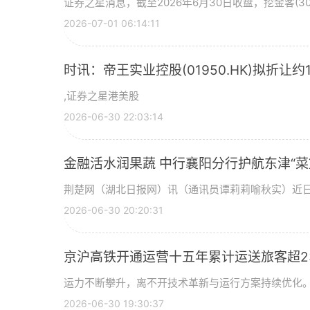
证券之星消息，截至2026年6月30日收盘，挖金客(301
2026-07-01 06:14:11
时讯：帝王实业控股(01950.HK)拟折让约
,证券之星港美股
2026-06-30 22:03:14
金融活水润果蔬 中行襄阳分行护航东津“菜
荆楚网（湖北日报网）讯（通讯员谭莉莉喻秋实）近
2026-06-30 20:20:31
京沪高铁开通运营十五年累计运送旅客超2
运力不断攀升，离不开技术革新与运行方案持续优化。
2026-06-30 19:30:37