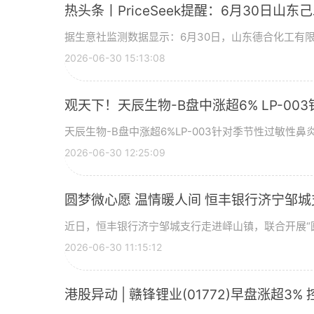
热头条丨PriceSeek提醒：6月30日山
据生意社监测数据显示：6月30日，山东德合化工有限
2026-06-30 15:13:08
观天下！天辰生物-B盘中涨超6% LP-0
天辰生物-B盘中涨超6%LP-003针对季节性过敏性鼻炎
2026-06-30 12:25:09
圆梦微心愿 温情暖人间 恒丰银行济宁邹
近日，恒丰银行济宁邹城支行走进峄山镇，联合开展“圆
2026-06-30 11:15:12
港股异动 | 赣锋锂业(01772)早盘涨超