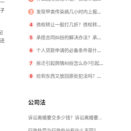
一
子
么？ 天天热闻
国际贸易中起着积极的作用主要表现
3
发现甲类传染病几小时内上报？
在哪几个方面？_视点
工作期间得了传染病算不算工伤？
4
债权转让一般打几折？债权转让
记
合法吗？
5
承揽合同纠纷的解决办法？承揽
还
合同质保期一般多长时间？|环球看
6
个人贷款申请的必备条件是什
点
么？申请贷款的流程是什么？
7
拆迁引起舆情纠纷怎么办?引起征
地拆迁纠纷的原因有哪些?
8
捡到东西又放回原处犯法吗？捡
到东西又扔了需要赔偿吗？
公司法
诉讼离婚要交多少钱？诉讼离婚要多
久才能离婚？ 今日热闻
行政处罚与行政处分有什么不同？行