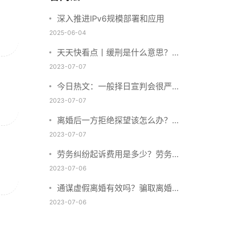
深入推进IPv6规模部署和应用
2025-06-04
天天快看点丨缓刑是什么意思？缓
刑需要坐牢吗？
2023-07-07
今日热文：一般择日宣判会很严重
吗？择日宣判会提前通知吗？
2023-07-07
离婚后一方拒绝探望该怎么办？离
婚拒绝探视会怎么样？ 当前简讯
2023-07-07
劳务纠纷起诉费用是多少？劳务合
同纠纷的诉讼费由谁承担？
2023-07-06
通谋虚假离婚有效吗？骗取离婚证
是违法行为吗？
2023-07-06