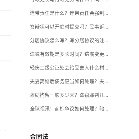
政处罚记入档案吗？
连带责任是什么？连带责任会强制执
行吗？
答辩状可以开庭时提交吗？民事诉讼
答辩期限是多久？-当前短讯
分居协议怎么写？写分居协议的注意
事项有哪些？
遗嘱有效期是多长时间？遗嘱变更受
益人有效吗？|当前热讯
轻伤二级公证处会给受害人什么材
料？轻伤二级赔了钱还要坐牢吗？_
夫妻离婚后债务应当如何处理？夫妻
全球速读
离婚债务分割书面协议怎么写？
盗窃拘留一般多少天？盗窃罪判几
年？ 全球速读
全球视讯！商标争议如何处理？驰名
商标保护的期限是如何规定的？
合同法