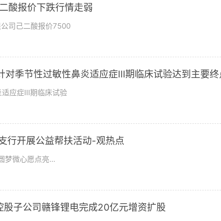
东己二酸报价下跌行情走弱
公司己二酸报价7500
03针对季节性过敏性鼻炎适应症III期临床试验达到主要终
适应症III期临床试验
城支行开展公益帮扶活动-观热点
梦微心愿点亮...
3% 控股子公司赣锋锂电完成20亿元增资扩股