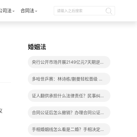
公司法
合同法
婚姻法
央行公开市场开展2149亿元7天期逆回
购操作
多哈世乒赛：林诗栋/蒯曼轻松晋级 混
双8强赛将上演两场中日对决
证人翻供承担什么法律责任？民事纠纷
亲戚可以作证吗？_每日头条
议
合同公证后怎么撤销？办理合同公证需
要十五个工作日吗？ 天天观焦点
手相婚姻线怎么看是二婚？手相决定一