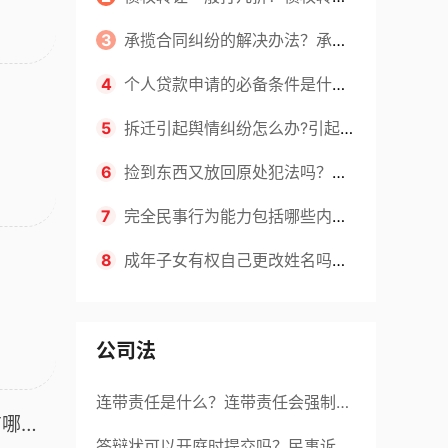
合法吗？
3
承揽合同纠纷的解决办法？承揽
合同质保期一般多长时间？|环球看
4
个人贷款申请的必备条件是什
点
么？申请贷款的流程是什么？
5
拆迁引起舆情纠纷怎么办?引起征
地拆迁纠纷的原因有哪些?
6
捡到东西又放回原处犯法吗？捡
到东西又扔了需要赔偿吗？
7
完全民事行为能力包括哪些内
容？被鉴定人民事行为能力的评定的
8
成年子女有权自己更改姓名吗？
标准是什么？ 天天快看
已经离婚给孩子改名字怎么改？ 当
前热讯
公司法
连带责任是什么？连带责任会强制执
有哪
行吗？
答辩状可以开庭时提交吗？民事诉讼