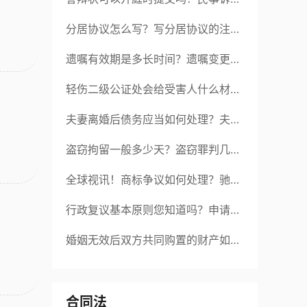
答辩期限是多久？-当前短讯
分居协议怎么写？写分居协议的注意
事项有哪些？
遗嘱有效期是多长时间？遗嘱变更受
益人有效吗？|当前热讯
轻伤二级公证处会给受害人什么材
料？轻伤二级赔了钱还要坐牢吗？_
夫妻离婚后债务应当如何处理？夫妻
全球速读
离婚债务分割书面协议怎么写？
盗窃拘留一般多少天？盗窃罪判几
年？ 全球速读
全球视讯！商标争议如何处理？驰名
商标保护的期限是如何规定的？
行政复议基本原则您知道吗？申请行
政复议的期限是如何规定的？
婚姻无效后双方共同购置的财产如何
分配？对婚姻效力的审理不适用调解
吗？ 焦点短讯
合同法