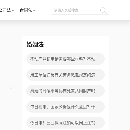
公司法
合同法
婚姻法
不动产登记申请需要哪些材料？不动产
证和房产证是一样的吗？|全球热点
用工单位违反有关劳务派遣规定的怎么
处罚？中华人民共和国劳动合同法第九
离婚的时候平等协商处置共同财产吗？
十二条的内容是什么？-全球讯息
婚内出轨离婚财产可以平分吗？ 全球微
每日视讯：国家公诉是什么意思？什么
头条
类案件才能成为国家公诉类案件？
今日讯！营业执照注销可以网上注销