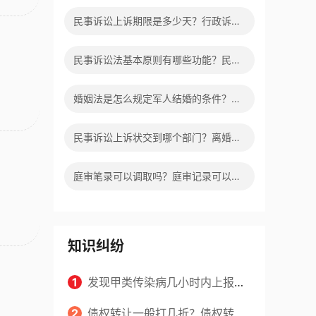
吗？营业执照不注销多久会自动注销？
民事诉讼上诉期限是多少天？行政诉讼
上诉期限是多少天？
民事诉讼法基本原则有哪些功能？民事
诉讼法的特点有哪些？ 焦点滚动
婚姻法是怎么规定军人结婚的条件？军
人结婚条件有几层意思？ 世界观速讯
民事诉讼上诉状交到哪个部门？离婚案
二审改判的几率有多大？ 快消息
庭审笔录可以调取吗？庭审记录可以复
印吗？|全球新消息
知识纠纷
1
发现甲类传染病几小时内上报？
工作期间得了传染病算不算工伤？
2
债权转让一般打几折？债权转让