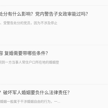
处分有什么影响？党内警告子女政审能过吗？
1、受警告处分的党员，因为不涉及停止
婚姻登记条例第七条内容 复婚需要带哪些条件？
同到一方当事人常住户口所在地的婚姻登
？破坏军人婚姻要负什么法律责任？
婚姻一般属于干涉婚姻自由的行为，一...