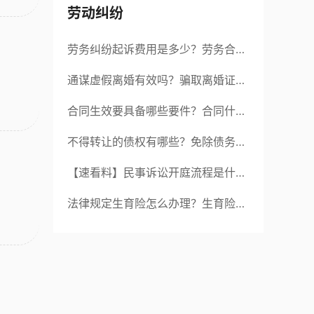
劳动纠纷
劳务纠纷起诉费用是多少？劳务合同
纠纷的诉讼费由谁承担？
通谋虚假离婚有效吗？骗取离婚证是
违法行为吗？
合同生效要具备哪些要件？合同什么
时候生效？|世界聚看点
不得转让的债权有哪些？免除债务权
的含义是什么？ 世界今日讯
【速看料】民事诉讼开庭流程是什
么？民事开庭后多久下判决书？
法律规定生育险怎么办理？生育险办
理流程有哪些？-观焦点