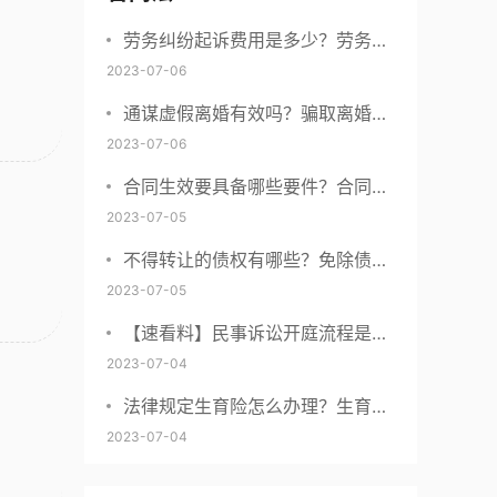
劳务纠纷起诉费用是多少？劳务合
同纠纷的诉讼费由谁承担？
2023-07-06
通谋虚假离婚有效吗？骗取离婚证
是违法行为吗？
2023-07-06
合同生效要具备哪些要件？合同什
么时候生效？|世界聚看点
2023-07-05
不得转让的债权有哪些？免除债务
权的含义是什么？ 世界今日讯
2023-07-05
【速看料】民事诉讼开庭流程是什
么？民事开庭后多久下判决书？
2023-07-04
法律规定生育险怎么办理？生育险
办理流程有哪些？-观焦点
2023-07-04